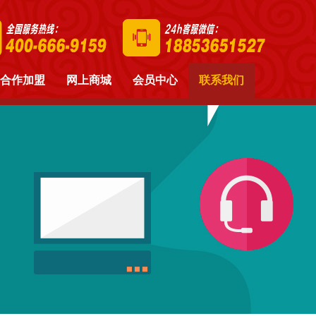
合作加盟
网上商城
会员中心
联系我们