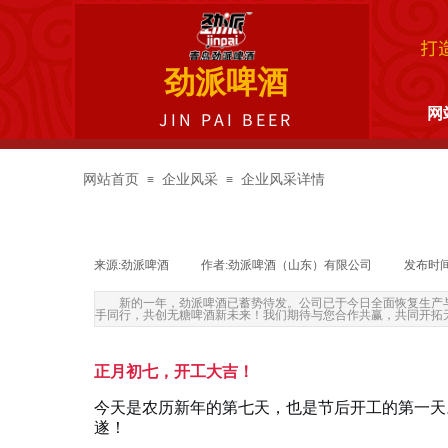
打
劲派啤酒
网
JIN PAI BEER
网站首页
企业风采
企业风采详情
≡
≡
来源:
劲派啤酒
|
作者:
劲派啤酒（山东）有限公司
|
发布时间
新的一年，劲派啤酒已蓄势待发。公司已于今日全面恢复生产与
手同行，共创无糖啤酒新未来！我们期待与您合作共赢，共同开拓
正月初七，开工大吉！
今天是农历新年的第七天，也是节后开工的第一天
遂！