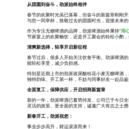
从团圆到奋斗，劲派始终相伴
春节的欢聚时光虽已落幕，但奋斗的新篇章刚刚开
与您一同举杯，致敬过去的团圆时光，迎接未来的
作为专注无糖啤酒的品牌，劲派啤酒始终秉持“
用
节家宴上的欢聚畅饮，还是开工聚会的轻松小酌，
清爽新选择，轻享开启新征程
春节过后，很多人开始关注饮食平衡。劲派啤酒的
能轻松享受，减少负担感。
特别是近期上市的劲派玻尿酸桂花小麦无糖啤酒，
独特韵味。开工第一杯，不妨与同事好友一起品鉴
全面复工，保障供应，开启招商新篇章
新的一年，劲派啤酒已蓄势待发。公司已于今日全
灵活的政策、更全面的支持，诚邀广大有志之士携
新春开工，劲派祝您：
事业步步高升，财运滚滚而来！