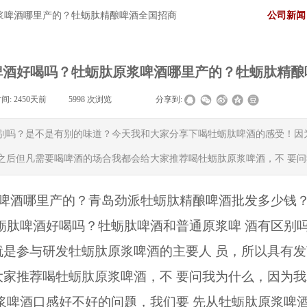
浆啤酒哪里产的？牡蛎肽精酿啤酒全国招商
公司新闻
啤酒好喝吗？牡蛎肽原浆啤酒哪里产的？牡蛎肽精酿
间:
2450天前
|
5998
次浏览
|
|
分享到:
别吗？是不是有别的味道？今天我和大家分享下喝牡蛎肽啤酒的感受！因
之后但凡需要喝啤酒的场合我都会给大家推荐喝牡蛎肽原浆啤酒，不 要
啤酒哪里产的？青岛劲派牡蛎肽精酿啤酒批发多少钱
蛎肽啤酒好喝吗？牡蛎肽啤酒和普通原浆啤 酒有区别
就是参与研发牡蛎肽原浆啤酒的主要人 员，所以具有
大家推荐喝牡蛎肽原浆啤酒，不 要问我为什么，因为
浆啤酒口感好不好的问题，我们要 先从牡蛎肽原浆啤