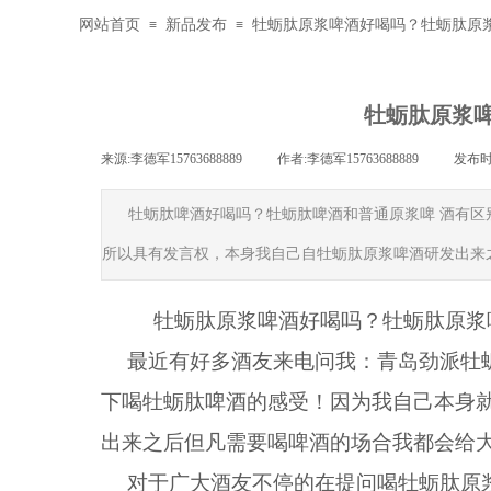
网站首页
新品发布
牡蛎肽原浆啤酒好喝吗？牡蛎肽原
≡
≡
牡蛎肽原浆
来源:
李德军15763688889
|
作者:
李德军15763688889
|
发布时
牡蛎肽啤酒好喝吗？牡蛎肽啤酒和普通原浆啤 酒有区
所以具有发言权，本身我自己自牡蛎肽原浆啤酒研发出来
牡蛎肽原浆啤酒好喝吗？牡蛎肽原浆
最近有好多酒友来电问我：青岛劲派牡
下喝牡蛎肽啤酒的感受！因为我自己本身
出来之后但凡需要喝啤酒的场合我都会给
对于广大酒友不停的在提问喝牡蛎肽原