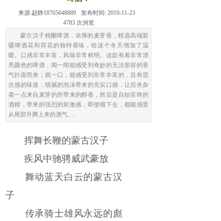
来源:
赵静18765648889
发布时间:
2019-11-23
4783
次浏览
蒙古汉子精酿啤酒，浓厚的麦芽香，精选高端新
疆啤酒花和荷花的独特香味，给这个冬天增加了温
暖。口感非常丰富，风味非常鲜明。这款有着非常漂
亮颜色的啤酒，闻一闻能感受到奇妙的无法形容的香
气扑面而来；抿一口，能感受到非常丰富的，且有层
次感的味道；细腻的泡沫带来的充实口感，让后夹杂
着一点来自麦芽的所带来的醇香，然后是自始至终的
酒精，带来的强烈的刺激感，即使咽下去，都能感受
从尾部升腾上来的酒气.....
挥舞长鞭的蒙古汉子
疾风中驰骋威武豪放
舞动蓝天白云的蒙古汉
子
传承骑士雄风永远的彪