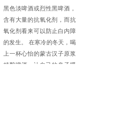
黑色淡啤酒或烈性黑啤酒，
含有大量的抗氧化剂，而抗
氧化剂看来可以防止白内障
的发生。 在寒冷的冬天，喝
上一杯心怡的蒙古汉子原浆
精酿啤酒，让自己的身子暖
和起来，心旷神怡的感觉是
个不错的选择。
另外蒙古汉子精酿啤
酒，浓厚的麦芽香，精选高
端新疆啤酒花和荷花的独特
香味，给这个冬天增加了温