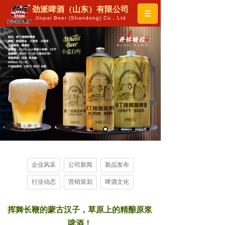
劲派啤酒（山东）有限公司
Jinpai Beer (Shandong) Co., Ltd
企业风采
公司新闻
新品发布
行业动态
营销策划
啤酒文化
挥舞长鞭的蒙古汉子，草原上的精酿原浆
啤酒！