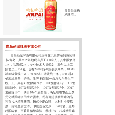
青岛劲派枸
杞啤酒
500ml*12罐
加载更多
青岛劲派啤酒有限公司
青岛劲派啤酒有限公司座落在风景秀丽的海滨城
市-青岛，其生产基地现有员工300余人，其中酿酒师
1名，品酒师2名，专业技术人员66名，30年以上工
龄老员工151名。现有24000瓶/H瓶装线两条，18000
罐/H罐装线一条，36000罐/H罐装线一条，4800桶/H
桶装线三条，瞬杀、生啤 桶装线一条总共八条生产
线。工厂具有4T发酵罐21个、10T发酵罐7个、30T发
酵罐8个、60T发酵罐28个、120T发酵罐27个、200T
发酵罐18个，共计109个发酵罐，满足现在市面上多
元化精酿啤酒的生产需求。现有可提供精酿啤酒品
种有拉格精酿啤酒、德式小麦白啤、比利时小麦原
浆、英格兰甜世涛、印度淡色艾尔、IPA啤酒、蓝莓
精酿啤酒、百香果精酿啤酒、樱桃IPA、柠檬精酿啤