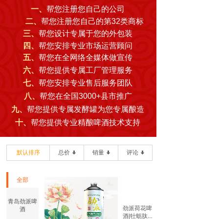
一、
帮您注册您自己的公司
二、
帮您注册您自己的第32类商标
三、
帮您设计专属于您的外包装
四、
帮您安排专业市场运营顾问
五、
帮您在全网络全媒体做宣传
六、
帮您提供专属工厂管理服务
七、
帮您安排专业售后服务团队
八、
帮您在全国3000+县市推广
九、
帮您提供专属发酵罐为您专属酿造
十、
帮您提供专业精酿啤酒技术支持
默认排序
总价
销量
评论
全部
青岛劲派啤
劲派荷花啤
酒
酒|牡蛎肽原