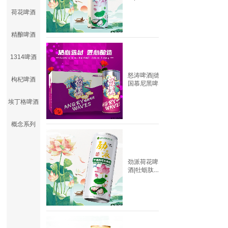
浆啤酒
荷花啤酒
精酿啤酒
1314啤酒
怒涛啤酒|德
枸杞啤酒
国慕尼黑啤
酒有限公
司|1L原
埃丁格啤酒
概念系列
劲派荷花啤
酒|牡蛎肽啤
酒|330mlX2