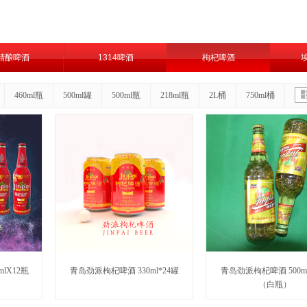
精酿啤酒
1314啤酒
枸杞啤酒
460ml瓶
500ml罐
500ml瓶
218ml瓶
2L桶
750ml桶
lX12瓶
青岛劲派枸杞啤酒 330ml*24罐
青岛劲派枸杞啤酒 500ml
（白瓶）