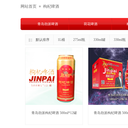
网站首页
枸杞啤酒
≡
青岛劲派啤酒
荷花啤酒
默认排序
1L桶
275ml瓶
330ml罐
330ml瓶
青岛劲派枸杞啤酒 500ml*12罐
青岛劲派枸杞啤酒 500m