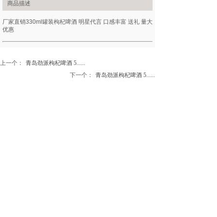
商品描述
厂家直销330ml罐装枸杞啤酒 明星代言 口感丰富 送礼 量大
优惠
上一个：
青岛劲派枸杞啤酒 5......
下一个：
青岛劲派枸杞啤酒 5......