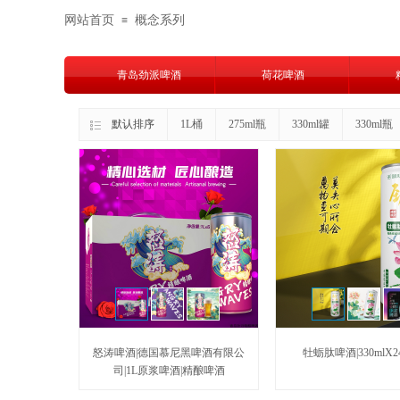
网站首页
概念系列
≡
青岛劲派啤酒
荷花啤酒
默认排序
1L桶
275ml瓶
330ml罐
330ml瓶
怒涛啤酒|德国慕尼黑啤酒有限公
牡蛎肽啤酒|330mlX2
司|1L原浆啤酒|精酿啤酒