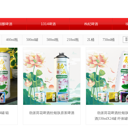
精酿啤酒
1314啤酒
枸杞啤酒
460ml瓶
500ml罐
500ml瓶
218ml瓶
2L桶
750ml桶
4罐/箱
劲派荷花啤酒|牡蛎肽原浆啤酒
劲派荷花啤酒|牡蛎
酒|330mlX24罐 纤体