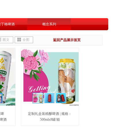
埃丁格啤酒
概念系列
图文
全图
返回
产品展示首页
肽啤
定制礼盒装精酿啤酒 | 规格：
罐啤酒
500mlx8罐/箱