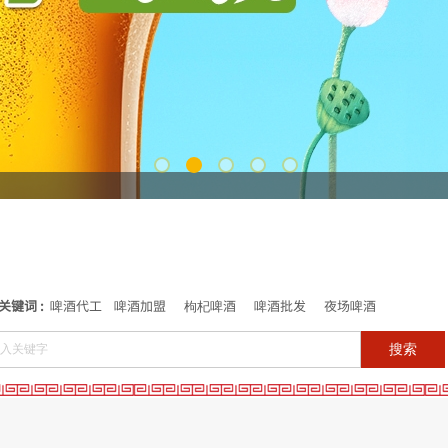
关
键
词 :
啤酒代工
啤酒加盟
枸杞啤酒
啤酒批发
夜场啤酒
搜索